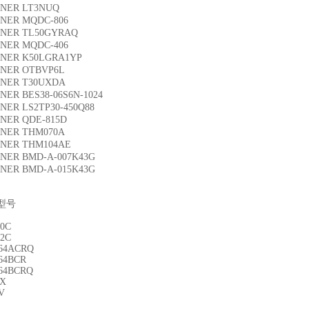
NER LT3NUQ
NER MQDC-806
NER TL50GYRAQ
NER MQDC-406
NER K50LGRA1YP
NER OTBVP6L
NER T30UXDA
ER BES38-06S6N-1024
ER LS2TP30-450Q88
NER QDE-815D
NER THM070A
NER THM104AE
ER BMD-A-007K43G
ER BMD-A-015K43G
型号
50C
92C
64ACRQ
64BCR
64BCRQ
DX
V