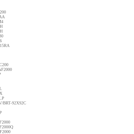
200
1AA
M4
DH
DH
30
6
15RA
C200
AF2000
P
L
X
LP
V/BRT-92X92C
P
F2000
F2000Q
F2000