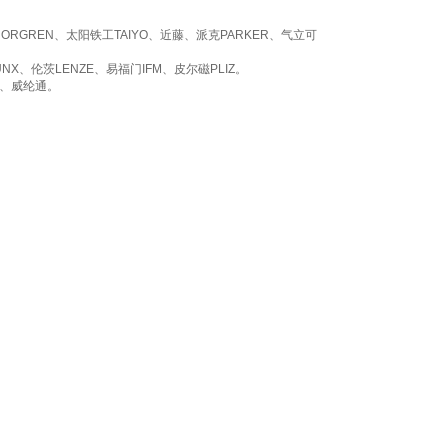
NORGREN
、太阳铁工
TAIYO
、近藤、派克
PARKER
、气立可
UNX
、伦茨
LENZE
、易福门
IFM
、皮尔磁
PLIZ
。
、威纶通。