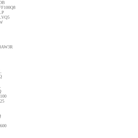
DB
FF100Q8
LP
LVQ5
6W
18AW3R
L
Q
L
Q
100
25
Q
600