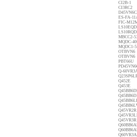
CI2B-1
CI3RC2
D45VN6C
ES-FA-1
FIC-M12
LS10EQ
LS10RQ
MBCC2-5
MQDC-40
MQDC1-5
OTBVN6
OTBVN6
PBT66U
PD45VN6
Q-60VR3
Q23SP6L
Q452E
Q453E
Q45BB6D
Q45BB6D
Q45BB6L
Q45BB6L
Q45VR2R
Q45VR3L
Q45VR3R
Q60BB6A
Q60BB6A
Q60VR3A