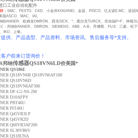
进口工业自动化配件
牌：
SMC
、
FESTO
、
CKD
、小金井
KOGANEI
、金器、
PISCO
、亿太诺
E.MC
、诺冠
美国
ASCO
、
MAC
、
IAI
。
纳
BANNER
、欧姆龙
OMRON
、西克
SICK
、
*
、图尔克
TURCK
、倍加福
P+F
、神视
S
LC
：邦纳
BANNER
、
OMRON
、
SIEMENS
、
ABB
、
A-B
、丹佛斯、
FUJI
、三菱、松下
、
IKO
、上银。
时提供、产品选型、产品资料、市场资讯、售后服务等*支持。
：
老客户前来订货询价！
传感器QS18VN6LD
ER邦纳
价美国*
NER QS186E
ER QS18VN6R QS18VN6AF100
NER QS18VN6D
ER QS18VN6AF300
ER DF-G1-NS-2M
NER D10AFPY
NER PBT46U
ER PIT46U
NER Q45VR3LP
NER Q45VR2D
ER Q60VR3AF200
NER SL30VB6V
NER QS18UNA