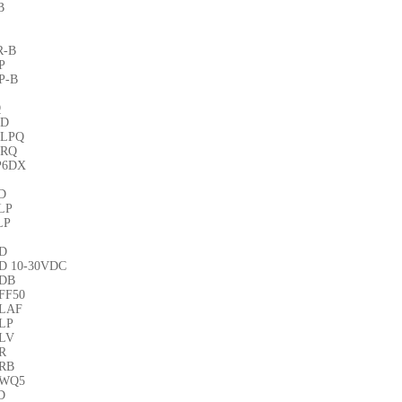
B
R-B
P
P-B
Q
6D
6LPQ
6RQ
P6DX
D
LP
LP
D
D 10-30VDC
DB
FF50
LAF
LP
LV
R
RB
6WQ5
D