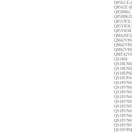
Q8562-E-
Q8562E-B
Q85BB62
Q85BB62
Q85VR3L
Q85VR3L
Q85VR3R
QM426E
QM42VP
QM42VP
QM42VP
QMT42V
QS186E
QS18EN6
QS18EN6
QS18EP6
QS18UPA
QS18VN6
QS18VN6
QS18VN6
QS18VN6
QS18VN6
QS18VN6
QS18VN6
QS18VN6
QS18VN6
QS18VN
QS18VP6