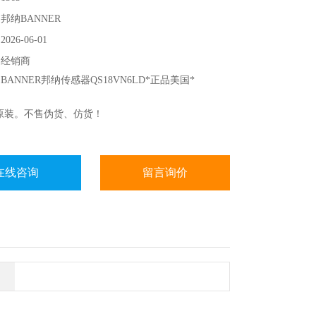
邦纳BANNER
26-06-01
：经销商
ANNER邦纳传感器QS18VN6LD*正品美国*
品原装。不售伪货、仿货！
在线咨询
留言询价