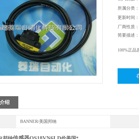
所属分类：
更新时间：20
厂商性质
简要描述：B
100%正
介绍
BANNER/美国邦纳
传感器QS18VN6LD
ER邦纳
价美国*