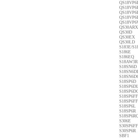
QS18VP6
QS18VP6
QS18VP6
QS18VP6
QS18VP
QS30ARX
QS30D
QS30EX
QS30LD
S183E/S
S186E
S186EQ
S18AW3R
S18SN6D
S18SN6D
S18SN6D
S18SP6D
S18SP6D
S18SP6D
S18SP6FF
S18SP6FF
S18SP6L
S18SP6R
S18SP6R
S306E
S30SP6FF
S30SP6R
SBF1