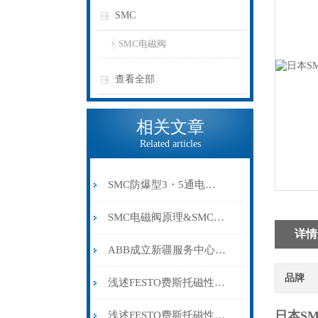
SMC
SMC电磁阀
查看全部
相关文章
Related articles
SMC防爆型3・5通电磁阀
SMC电磁阀原理&SMC电磁阀种类&SMC型号
详情
ABB成立新疆服务中心，并支持本地人才发展
品牌
浅述FESTO费斯托磁性开关所具备的主要功能
日本SM
浅述FESTO费斯托磁性开关的接线方法