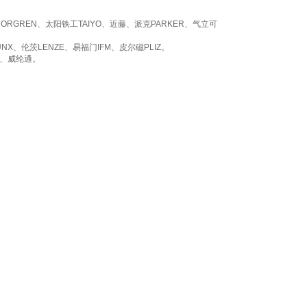
NORGREN
、太阳铁工
TAIYO
、近藤、派克
PARKER
、气立可
UNX
、伦茨
LENZE
、易福门
IFM
、皮尔磁
PLIZ
。
、威纶通。