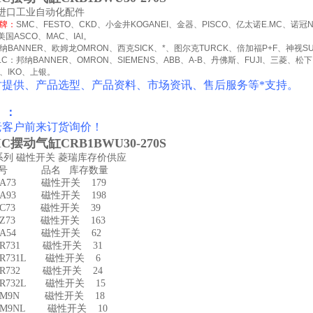
进口工业自动化配件
牌：
SMC
、
FESTO
、
CKD
、小金井
KOGANEI
、金器、
PISCO
、亿太诺
E.MC
、诺冠
美国
ASCO
、
MAC
、
IAI
。
纳
BANNER
、欧姆龙
OMRON
、西克
SICK
、
*
、图尔克
TURCK
、倍加福
P+F
、神视
S
LC
：邦纳
BANNER
、
OMRON
、
SIEMENS
、
ABB
、
A-B
、丹佛斯、
FUJI
、三菱、松下
、
IKO
、上银。
时提供、产品选型、产品资料、市场资讯、售后服务等*支持。
 ：
老客户前来订货询价！
C摆动气缸CRB1BWU30-270S
-系列 磁性开关 菱瑞库存价供应
型号 品名 库存数量
-A73 磁性开关 179
-A93 磁性开关 198
-C73 磁性开关 39
-Z73 磁性开关 163
-A54 磁性开关 62
-R731 磁性开关 31
-R731L 磁性开关 6
-R732 磁性开关 24
-R732L 磁性开关 15
D-M9N 磁性开关 18
-M9NL 磁性开关 10