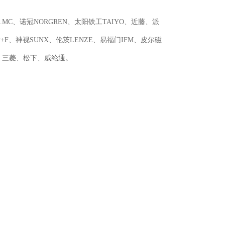
E.MC、诺冠NORGREN、太阳铁工TAIYO、近藤、派
+F、神视SUNX、伦茨LENZE、易福门IFM、皮尔磁
JI、三菱、松下、威纶通。