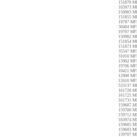
151870 M
183973 M
150983 M
151855 M
19787 MF
30484 MF
19707 MF
150982 M
151854 M
151873 M
35547 MF
31010 MF
15902 MF
19706 MF
10421 MF
12908 MF
12610 M
533137 M
161728 M
161725 M
161731 M
159687 M
159700 M
159712 M
183974 M
159685 M
159683 M
159707 M