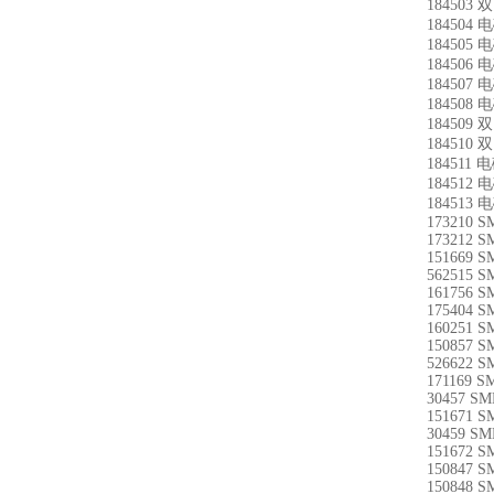
184503 
184504
184505
184506
184507
184508
184509 
184510 
184511
184512
184513
173210 S
173212 S
151669 S
562515 S
161756 S
175404 S
160251 S
150857 S
526622 S
171169 S
30457 SM
151671 S
30459 SM
151672 S
150847 S
150848 S