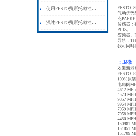
FESTO
使用FESTO费斯托磁性开关时所需要注意的事项分享
气动优势品
克PARK
浅述FESTO费斯托磁性开关所具备的主要功能
传感器：邦
PLIZ。
变频器、P
导轨：TH
我司同时
：卫微
欢迎新老
FESTO
100%
电磁阀MFH
4612 MF-4
4573 MFH
9857 MFH
9964 MFH
7959 MFH
7958 MFH
4450 MFH
150981 M
151851 M
151709 M