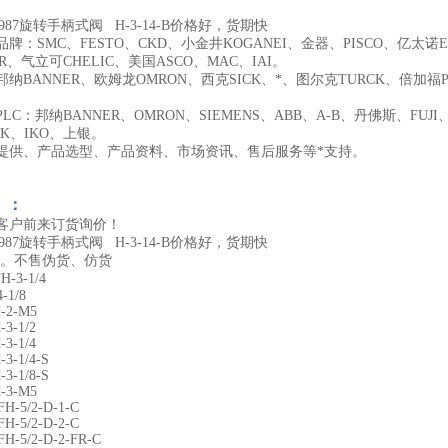
 8987旋转手柄式阀 H-3-14-B价格好，货期快
牌：SMC、FESTO、CKD、小金井KOGANEI、金器、PISCO、亿太诺
ER、气立可CHELIC、美国ASCO、MAC、IAI。
纳BANNER、欧姆龙OMRON、西克SICK、*、图尔克TURCK、倍加福P
LC：邦纳BANNER、OMRON、SIEMENS、ABB、A-B、丹佛斯、FU
K、IKO、上银。
提供、产品选型、产品资料、市场资讯、售后服务等*支持。
 ：
客户前来订货询价！
 8987旋转手柄式阀 H-3-14-B价格好，货期快
原装。不售伪货、仿货
-3-1/4
-1/8
-2-M5
-3-1/2
-3-1/4
-3-1/4-S
-3-1/8-S
-3-M5
FH-5/2-D-1-C
FH-5/2-D-2-C
FH-5/2-D-2-FR-C