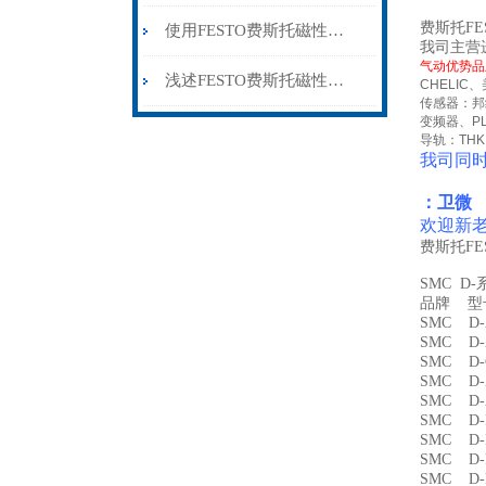
费斯托FES
使用FESTO费斯托磁性开关时所需要注意的事项分享
我司主营
气动优势品
浅述FESTO费斯托磁性开关所具备的主要功能
CHELIC
、
传感器：邦
变频器、
P
导轨：
THK
我司同
：卫微
欢迎新
费斯托FES
SMC D
品牌 
SMC D
SMC D
SMC D
SMC D
SMC D
SMC D
SMC D
SMC D
SMC D