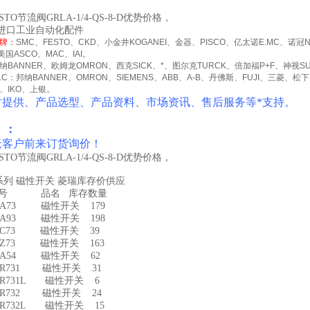
TO节流阀GRLA-1/4-QS-8-D优势价格，
进口工业自动化配件
牌：
SMC
、
FESTO
、
CKD
、小金井
KOGANEI
、金器、
PISCO
、亿太诺
E.MC
、诺冠
美国
ASCO
、
MAC
、
IAI
。
纳
BANNER
、欧姆龙
OMRON
、西克
SICK
、
*
、图尔克
TURCK
、倍加福
P+F
、神视
S
LC
：邦纳
BANNER
、
OMRON
、
SIEMENS
、
ABB
、
A-B
、丹佛斯、
FUJI
、三菱、松下
、
IKO
、上银。
时提供、产品选型、产品资料、市场资讯、售后服务等*支持。
 ：
老客户前来订货询价！
TO节流阀GRLA-1/4-QS-8-D优势价格，
-系列 磁性开关 菱瑞库存价供应
型号 品名 库存数量
-A73 磁性开关 179
-A93 磁性开关 198
-C73 磁性开关 39
-Z73 磁性开关 163
-A54 磁性开关 62
-R731 磁性开关 31
-R731L 磁性开关 6
-R732 磁性开关 24
-R732L 磁性开关 15