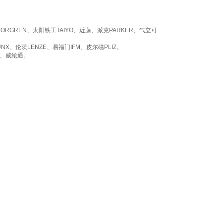
NORGREN
、太阳铁工
TAIYO
、近藤、派克
PARKER
、气立可
UNX
、伦茨
LENZE
、易福门
IFM
、皮尔磁
PLIZ
。
、威纶通。