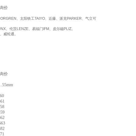
迎询价
NORGREN
、太阳铁工
TAIYO
、近藤、派克
PARKER
、气立可
UNX
、伦茨
LENZE
、易福门
IFM
、皮尔磁
PLIZ
。
、威纶通。
迎询价
55mm
60
61
58
59
62
63
82
71