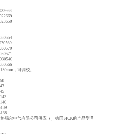
2668
2669
3650
0554
0569
0570
0571
0540
0566
130mm，可调校。
50
43
45
42
40
139
138
南斯格瑞尔电气有限公司供应（）德国SICK的产品型号