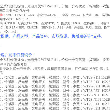
K全系列价低折扣，光电开关WT2S-P111，价格十分有优势，货期快，欢
进口工业自动化配件
牌：
SMC
、
FESTO
、
CKD
、小金井
KOGANEI
、金器、
PISCO
、亿太诺
E.MC
、诺冠
美国
ASCO
、
MAC
、
IAI
。
纳
BANNER
、欧姆龙
OMRON
、西克
SICK
、
*
、图尔克
TURCK
、倍加福
P+F
、神视
S
LC
：邦纳
BANNER
、
OMRON
、
SIEMENS
、
ABB
、
A-B
、丹佛斯、
FUJI
、三菱、松下
、
IKO
、上银。
时提供、产品选型、产品资料、市场资讯、售后服务等*支持。
：
老客户前来订货询价！
K全系列价低折扣，光电开关WT2S-P111，价格十分有优势，货期快，欢
ICK的产品型号如下:
瘦型漫反射式光电开关、增强型，高精度背景遮蔽，红色光源.检测距离：2…
货号
施克，传感器，反光板，光电开关，检测器，型号，参数：WT2S-P111 10226
施克，传感器，反光板，光电开关，检测器，型号，参数：WT2S-P131 10226
施克，传感器，反光板，光电开关，检测器，型号，参数：WT2S-P211 10226
施克，传感器，反光板，光电开关，检测器，型号，参数：WT2S-P231 10226
施克，传感器，反光板，光电开关，检测器，型号，参数：WT2S-N111 10226
施克，传感器，反光板，光电开关，检测器，型号，参数：WT2S-N131 10226
施克，传感器，反光板，光电开关，检测器，型号，参数：WT2S-F131 10256
施克，传感器，反光板，光电开关，检测器，型号，参数：WT2S-F211 10241