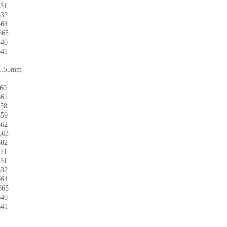
31
32
64
65
40
41
55mm
60
61
58
59
62
63
82
71
31
32
64
65
40
41