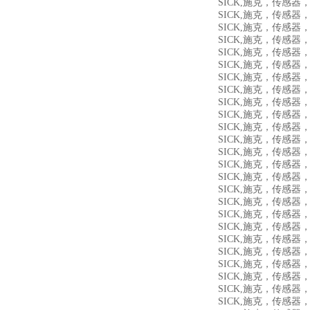
SICK,施克，传感器
SICK,施克，传感器
SICK,施克，传感器
SICK,施克，传感器
SICK,施克，传感器
SICK,施克，传感器
SICK,施克，传感器
SICK,施克，传感器
SICK,施克，传感器
SICK,施克，传感器
SICK,施克，传感器
SICK,施克，传感器
SICK,施克，传感器
SICK,施克，传感器
SICK,施克，传感器
SICK,施克，传感器
SICK,施克，传感器
SICK,施克，传感器
SICK,施克，传感器
SICK,施克，传感器
SICK,施克，传感器
SICK,施克，传感器
SICK,施克，传感器
SICK,施克，传感器
SICK,施克，传感器