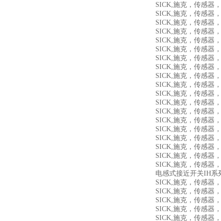
SICK,施克，传感器
SICK,施克，传感器
SICK,施克，传感器
SICK,施克，传感器，
SICK,施克，传感器，
SICK,施克，传感器，
SICK,施克，传感器，
SICK,施克，传感器，
SICK,施克，传感器，
SICK,施克，传感器
SICK,施克，传感器，
SICK,施克，传感器，
SICK,施克，传感器，
SICK,施克，传感器
SICK,施克，传感器，
SICK,施克，传感器，
SICK,施克，传感器，
SICK,施克，传感器，
SICK,施克，传感器，
电感式接近开关IH系
SICK,施克，传感器，
SICK,施克，传感器，
SICK,施克，传感器，
SICK,施克，传感器，
SICK,施克，传感器，