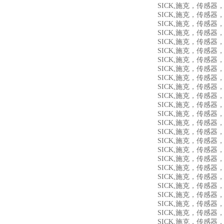
SICK,施克，传感器，
SICK,施克，传感器，
SICK,施克，传感器，
SICK,施克，传感器，
SICK,施克，传感器，
SICK,施克，传感器，
SICK,施克，传感器，
SICK,施克，传感器，
SICK,施克，传感器，
SICK,施克，传感器，
SICK,施克，传感器，
SICK,施克，传感器，
SICK,施克，传感器，
SICK,施克，传感器，
SICK,施克，传感器，
SICK,施克，传感器，
SICK,施克，传感器，
SICK,施克，传感器，
SICK,施克，传感器，
SICK,施克，传感器，
SICK,施克，传感器，
SICK,施克，传感器，
SICK,施克，传感器，
SICK,施克，传感器，
SICK,施克，传感器，