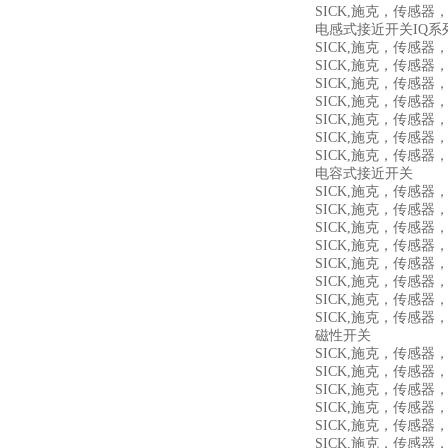
SICK,施克，传感器，
电感式接近开关IQ系
SICK,施克，传感器，
SICK,施克，传感器，
SICK,施克，传感器，
SICK,施克，传感器
SICK,施克，传感器
SICK,施克，传感器
SICK,施克，传感器
电容式接近开关
SICK,施克，传感器，
SICK,施克，传感器，
SICK,施克，传感器
SICK,施克，传感器，
SICK,施克，传感器
SICK,施克，传感器，
SICK,施克，传感器
SICK,施克，传感器
磁性开关
SICK,施克，传感器
SICK,施克，传感器
SICK,施克，传感器
SICK,施克，传感器
SICK,施克，传感器
SICK,施克，传感器