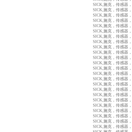
SICK,施克，传感器，
SICK,施克，传感器，
SICK,施克，传感器，
SICK,施克，传感器，
SICK,施克，传感器，
SICK,施克，传感器，
SICK,施克，传感器，
SICK,施克，传感器，
SICK,施克，传感器，
SICK,施克，传感器，
SICK,施克，传感器，
SICK,施克，传感器，
SICK,施克，传感器，
SICK,施克，传感器，
SICK,施克，传感器，
SICK,施克，传感器
SICK,施克，传感器，
SICK,施克，传感器，
SICK,施克，传感器，
SICK,施克，传感器，
SICK,施克，传感器，
SICK,施克，传感器，
SICK,施克，传感器，
SICK,施克，传感器，
SICK,施克，传感器，