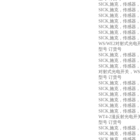
SICK,施克，传感器，
SICK,施克，传感器，
SICK,施克，传感器，
SICK,施克，传感器，
SICK,施克，传感器，
SICK,施克，传感器，
SICK,施克，传感器，
WS/WE2对射式光
型号 订货号
SICK,施克，传感器，
SICK,施克，传感器，
SICK,施克，传感器，
对射式光电开关，WS/
型号 订货号
SICK,施克，传感器，
SICK,施克，传感器，
SICK,施克，传感器，
SICK,施克，传感器，
SICK,施克，传感器，
SICK,施克，传感器，
WT4-2漫反射光电
型号 订货号
SICK,施克，传感器，
SICK,施克，传感器，
SICK,施克，传感器，