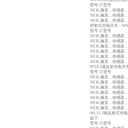
型号 订货号
SICK,施克，传感器，
SICK,施克，传感器，
SICK,施克，传感器，
对射式光电开关，WS/
型号 订货号
SICK,施克，传感器，
SICK,施克，传感器，
SICK,施克，传感器，
SICK,施克，传感器，
SICK,施克，传感器，
SICK,施克，传感器，
WT4-2漫反射光电
型号 订货号
SICK,施克，传感器，
SICK,施克，传感器，
SICK,施克，传感器，
SICK,施克，传感器，
SICK,施克，传感器，
SICK,施克，传感器，
SICK,施克，传感器，
WL12-2镜反射式
如下:
型号 订货号