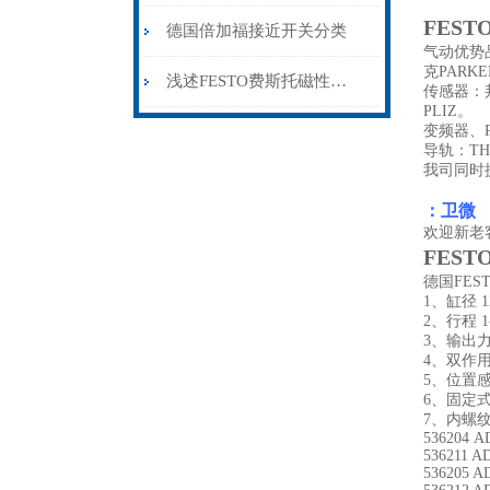
FEST
德国倍加福接近开关分类
气动优势品
克PARK
浅述FESTO费斯托磁性开关所具备的主要功能
传感器：邦
PLIZ。
变频器、P
导轨：T
我司同时
：卫微
欢迎新老
FEST
德国FE
1、缸径 12, 
2、行程 1
3、输出力 
4、双作
5、位置
6、固定
7、内螺
536204 A
536211 A
536205 A