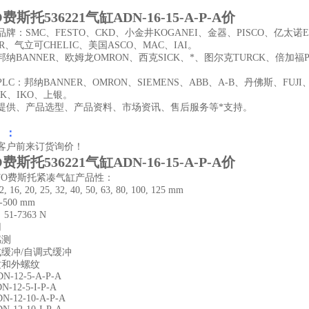
O费斯托536221气缸ADN-16-15-A-P-A价
牌：SMC、FESTO、CKD、小金井KOGANEI、金器、PISCO、亿太诺
ER、气立可CHELIC、美国ASCO、MAC、IAI。
纳BANNER、欧姆龙OMRON、西克SICK、*、图尔克TURCK、倍加福P
LC：邦纳BANNER、OMRON、SIEMENS、ABB、A-B、丹佛斯、FU
HK、IKO、上银。
提供、产品选型、产品资料、市场资讯、售后服务等*支持。
 ：
客户前来订货询价！
O费斯托536221气缸ADN-16-15-A-P-A价
STO费斯托紧凑气缸产品性：
16, 20, 25, 32, 40, 50, 63, 80, 100, 125 mm
-500 mm
51-7363 N
用
感测
式缓冲/自调式缓冲
纹和外螺纹
DN-12-5-A-P-A
DN-12-5-I-P-A
DN-12-10-A-P-A