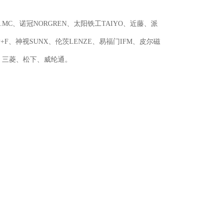
E.MC、诺冠NORGREN、太阳铁工TAIYO、近藤、派
+F、神视SUNX、伦茨LENZE、易福门IFM、皮尔磁
JI、三菱、松下、威纶通。