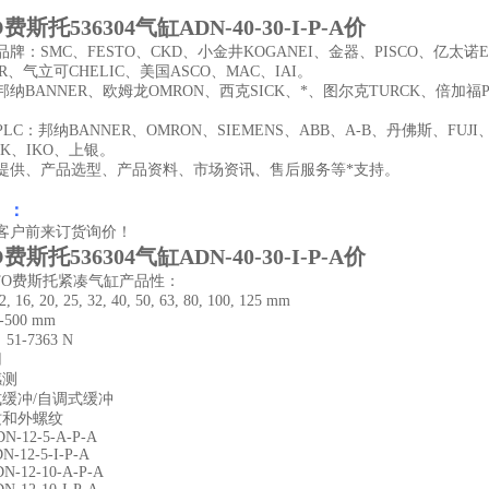
O费斯托536304气缸ADN-40-30-I-P-A价
牌：SMC、FESTO、CKD、小金井KOGANEI、金器、PISCO、亿太诺
ER、气立可CHELIC、美国ASCO、MAC、IAI。
纳BANNER、欧姆龙OMRON、西克SICK、*、图尔克TURCK、倍加福P
LC：邦纳BANNER、OMRON、SIEMENS、ABB、A-B、丹佛斯、FU
HK、IKO、上银。
提供、产品选型、产品资料、市场资讯、售后服务等*支持。
 ：
客户前来订货询价！
O费斯托536304气缸ADN-40-30-I-P-A价
STO费斯托紧凑气缸产品性：
16, 20, 25, 32, 40, 50, 63, 80, 100, 125 mm
-500 mm
51-7363 N
用
感测
式缓冲/自调式缓冲
纹和外螺纹
DN-12-5-A-P-A
DN-12-5-I-P-A
DN-12-10-A-P-A