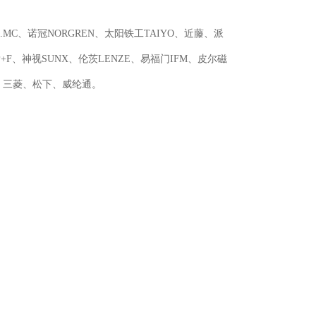
E.MC、诺冠NORGREN、太阳铁工TAIYO、近藤、派
+F、神视SUNX、伦茨LENZE、易福门IFM、皮尔磁
JI、三菱、松下、威纶通。