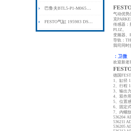
FEST
巴鲁夫BTL5-P1-M0650-H-KA05
气动优势品
克PARK
FESTO气缸 195983 DSNU-32-80-P-A
传感器：邦
PLIZ。
变频器、P
导轨：T
我司同时
：卫微
欢迎新老
FEST
德国FE
1、缸径 12, 
2、行程 1
3、输出力 
4、双作
5、位置
6、固定
7、内螺
536204 A
536211 A
536205 A