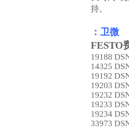
持。
：卫微
FESTO
19188 DS
14325 DS
19192 DS
19203 DS
19232 DS
19233 DS
19234 DS
33973 DS