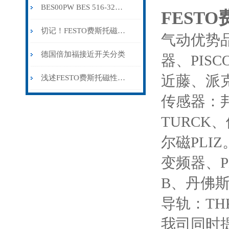
BES00PW BES 516-325-G-E4-C-S4-00,5
FESTO
切记！FESTO费斯托磁性开关出现故障时应及时解决
气动优势品
德国倍加福接近开关分类
器、PIS
近藤、派克
浅述FESTO费斯托磁性开关所具备的主要功能
传感器：邦
TURCK
尔磁PLIZ
变频器、PL
B、丹佛斯
导轨：T
我司同时