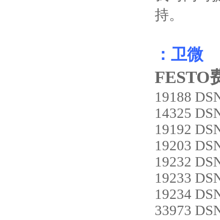
持。
：卫微
FESTO
19188 DS
14325 DS
19192 DS
19203 DS
19232 DS
19233 DS
19234 DS
33973 DS