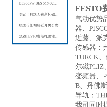
BES00PW BES 516-325-G-E4-C-S4-00,5
FESTO
切记！FESTO费斯托磁性开关出现故障时应及时解决
气动优势品
德国倍加福接近开关分类
器、PIS
近藤、派克
浅述FESTO费斯托磁性开关所具备的主要功能
传感器：邦
TURCK
尔磁PLIZ
变频器、PL
B、丹佛斯
导轨：T
我司同时