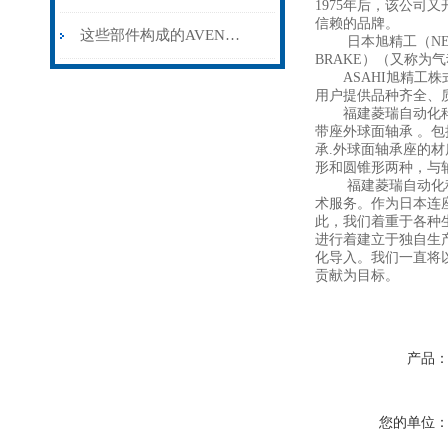
1975年后，该公司
信赖的品牌。
这些部件构成的AVENTICS磁性开关更加的智能和可靠
日本旭精工（NEXEN-
BRAKE）（又称为
ASAHI旭精工株
用户提供品种齐全、
福建菱瑞自动化科技有
带座外球面轴承 。
承.外球面轴承座的
形和圆锥形两种，与
福建菱瑞自动化科技
术服务。作为日本连座
此，我们着重于各种
进行着建立于独自生
化导入。我们一直将
贡献为目标。
产品
您的单位