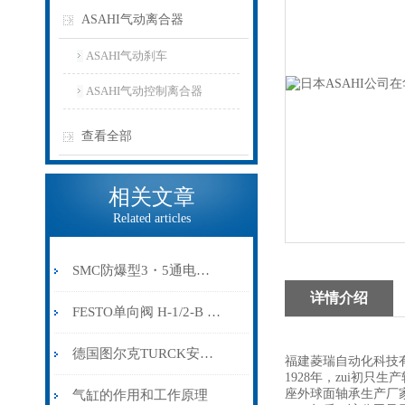
ASAHI气动离合器
ASAHI气动刹车
ASAHI气动控制离合器
查看全部
相关文章
Related articles
SMC防爆型3・5通电磁阀
详情介绍
FESTO单向阀 H-1/2-B 产品代号: 11691
德国图尔克TURCK安全光幕
福建菱瑞自动化科技有
1928年，zui初
座外球面轴承生产厂
气缸的作用和工作原理