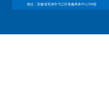
地址：安徽省芜湖市弋江区泰鑫商务中心509室