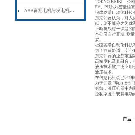
TOKYO KEIK
PV、PH系列变量
ABB喜迎电机与发电机业务在华发展20周年
福建菱瑞自动化科技有
东京计器认为，对人
献，则不能称之为优
上断挑战这一课题的
本公司自行开发“测
展。
福建菱瑞自动化科技有
为了营造舒适、安心
东京计器的业务范围
高精度化及其融合，
液压技术被广泛应用
液压技术。
在信息化社会已经到
力于开发 “动力控制
例如，液压机器中内
控制系统中安装电动
产品