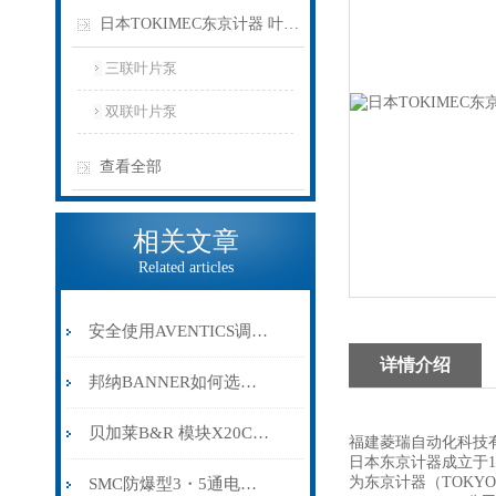
日本TOKIMEC东京计器 叶片泵
三联叶片泵
双联叶片泵
查看全部
相关文章
Related articles
安全使用AVENTICS调压阀的方法介绍
详情介绍
邦纳BANNER如何选择工业安全控制器
贝加莱B&R 模块X20CP0291
福建菱瑞自动化科技有
日本东京计器成立于19
为东京计器（TOKYO 
SMC防爆型3・5通电磁阀