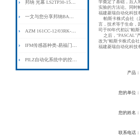
学奠定了基础，后人
邦纳 光幕 LS2TP30-150Q88
实验的方法论。同时
福建菱瑞自动化科技有
一文与您分享邦纳BANNER传感器的常见故障解决方法
帕斯卡株式会社（原
言，技术等于生命，
司于80年代初以“帕
AZM 161CC-12/03RK-024施迈赛安全开关
之后，“PASCAL
改为“帕斯卡株式会社
IFM传感器种类-易福门磁性传感器原理
福建菱瑞自动化科技有
PILZ自动化系统中的控制系统
产品
您的单位
您的姓名
联系电话