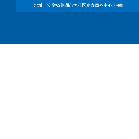
地址：安徽省芜湖市弋江区泰鑫商务中心509室