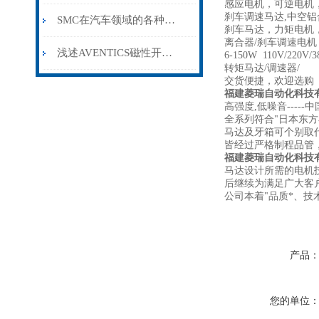
感应电机，可逆电机
刹车调速马达,中空铝
SMC在汽车领域的各种工业标准产品及战略项目
刹车马达，力矩电机
离合器/刹车调速电
浅述AVENTICS磁性开关的工艺原理
6-150W 110V/220
转矩马达/调速器/
交货便捷，欢迎选购
福建菱瑞自动化科技
高强度,低噪音----
全系列符合"日本东方小
马达及牙箱可个别取代
皆经过严格制程品管
福建菱瑞自动化科技
马达设计所需的电机
后继续为满足广大客
公司本着"品质*、技
产品
您的单位