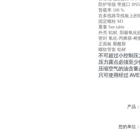
防护等级 带接口 IP65
暂载率 100 %
在多线路导线板上的组
固定螺栓 M3
重量 See table
外壳 铝材, 阳极氧化
密封 氢化-丙烯腈-树
正面板 聚酰胺
螺纹管套 铝材
不可超过小控制压
压力露点必须至少低于
压缩空气的油含量
只可使用经过 AVE
产品
您的单位