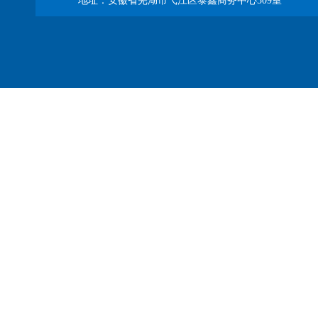
地址：安徽省芜湖市弋江区泰鑫商务中心509室