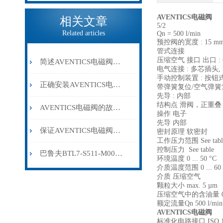
AVENTICS电磁阀
相关文章
5/2
Related articles
Qn = 500 l/min
预控阀的宽度 : 15 m
管式连接
压缩空气 接口 出口 : G
简述AVENTICS电磁阀常见问题的解决方法
电气连接 : 多芯插头, IS
手动控制装置 : 按钮
正确安装AVENTICS电磁阀是确保其稳定可靠运行的关键
带弹簧复位/空气弹簧
先导 : 内部
结构点 滑阀，正重叠
AVENTICS电磁阀的故障检测及处理方法分享
操作 电子
先导 内部
保证AVENTICS电磁阀线圈干燥的目的主要有以下几方面
密封原理 软密封
工作压力范围 See tabl
控制压力 See table
巴鲁夫BTL7-S511-M0025-B-S32
环境温度 0 ... 50 °C
介质温度范围 0 ... 60 
介质 压缩空气
颗粒大小 max. 5 µm
压缩空气中的含油量 0 ..
额定流量Qn 500 l/min
AVENTICS电磁阀
标准化电路接口 ISO 1