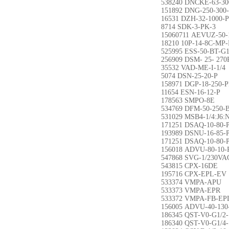
538240 DNCKE-63-30
151892 DNG-250-300
16531 DZH-32-1000-
8714 SDK-3-PK-3
15060711 AEVUZ-50-
18210 10P-14-8C-MP-
525995 ESS-50-BT-G1
256909 DSM- 25- 270
35532 VAD-ME-I-1/4
5074 DSN-25-20-P
158971 DGP-18-250-
11654 ESN-16-12-P
178563 SMPO-8E
534769 DFM-50-250-
531029 MSB4-1/4:J6:
171251 DSAQ-10-80-
193989 DSNU-16-85-
171251 DSAQ-10-80-
156018 ADVU-80-10-
547868 SVG-1/230V
543815 CPX-16DE
195716 CPX-EPL-EV
533374 VMPA-APU
533373 VMPA-EPR
533372 VMPA-FB-EP
156005 ADVU-40-130
186345 QST-V0-G1/2-
186340 QST-V0-G1/4-