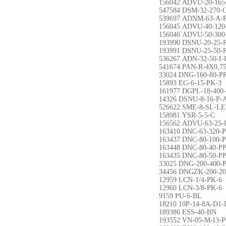
156042 ADVU-20-165
547584 DSM-32-270-
539697 ADNM-63-A-P
156045 ADVU-40-120
156046 ADVU-50-300
193990 DSNU-20-25-
193991 DSNU-25-50-
536267 ADN-32-50-I-
541674 PAN-R-4X0,75
33024 DNG-160-80-P
15893 EG-6-15-PK-3
161977 DGPL-18-400
14326 DSNU-8-16-P-
526622 SME-8-SL-LE
158981 YSR-5-5-C
156562 ADVU-63-25-
163410 DNC-63-320-
163437 DNC-80-100-
163448 DNC-80-40-P
163435 DNC-80-50-P
33025 DNG-200-400-
34456 DNGZK-200-20
12959 LCN-1/4-PK-6
12960 LCN-3/8-PK-6
9159 PU-6-BL
18210 10P-14-8A-D1
189386 ESS-40-BN
193552 VN-05-M-I3-