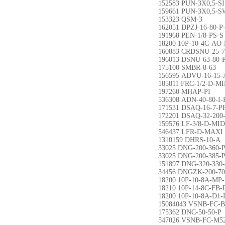
152583 PUN-3X0,5-SI
159661 PUN-3X0,5-S
153323 QSM-3
162051 DPZJ-16-80-P
191968 PEN-1/8-P
18200 10P-10-4C-AO
160883 CRDSNU-25-7
196013 DSNU-63-80-
175100 SMBR-8-63
156595 ADVU-16-15-
185811 FRC-1/2-D-M
197260 MHAP-PI
536308 ADN-40-80-I-
171531 DSAQ-16-7-P
172201 DSAQ-32-200
159576 LF-3/8-D-MID
546437 LFR-D-MAXI
1310159 DHRS-10-A
33025 DNG-200-360-
33025 DNG-200-385-
151897 DNG-320-330
34456 DNGZK-200-7
18200 10P-10-8A-MP
18210 10P-14-8C-F
18200 10P-10-8A-D1
15084043 VSNB-FC-
175362 DNC-50-50-P
547026 VSNB-FC-M5