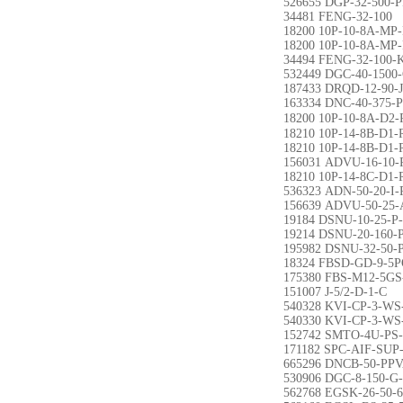
526655 DGP-32-500-
34481 FENG-32-100
18200 10P-10-8A-MP
18200 10P-10-8A-MP
34494 FENG-32-100-
532449 DGC-40-1500
187433 DRQD-12-90-
163334 DNC-40-375-
18200 10P-10-8A
18210 10P-14-8B-D1
18210 10P-14-8B-D1
156031 ADVU-16-10-
18210 10P-14-8C-D1
536323 ADN-50-20-I-
156639 ADVU-50-25-
19184 DSNU-10-25-P
19214 DSNU-20-160-
195982 DSNU-32-50-
18324 FBSD-GD-9-5
175380 FBS-M12-5GS
151007 J-5/2-D-1-C
540328 KVI-CP-3-WS
540330 KVI-CP-3-W
152742 SMTO-4U-PS
171182 SPC-AIF-SUP
665296 DNCB-50-PP
530906 DGC-8-150-G
562768 EGSK-26-50-