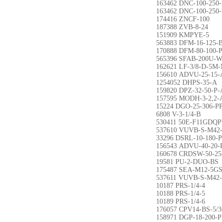
163462 DNC-100-250
163462 DNC-100-250
174416 ZNCF-100
187388 ZVB-8-24
151909 KMPYE-5
563883 DFM-16-125-
170888 DFM-80-100-
565396 SFAB-200U-
162621 LF-3/8-D-5M
156610 ADVU-25-15-
1254052 DHPS-35-A
159820 DPZ-32-50-P-
157595 MODH-3-2,2-
15224 DGO-25-306-P
6808 V-3-1/4-B
530411 50E-F11GDQ
537610 VUVB-S-M42
33296 DSRL-10-180-
156543 ADVU-40-20-
160678 CRDSW-50-25
19581 PU-2-DUO-BS
175487 SEA-M12-5G
537611 VUVB-S-M42
10187 PRS-1/4-4
10188 PRS-1/4-5
10189 PRS-1/4-6
176057 CPV14-BS-5/3
158971 DGP-18-200-