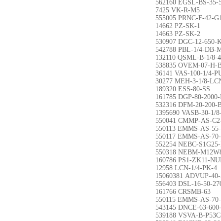
562160 EGSL-BS-35-
7425 VK-R-M5
555005 PRNC-F-42-G
14662 PZ-SK-1
14663 PZ-SK-2
530907 DGC-12-650-
542788 PBL-1/4-DB-
132110 QSML-B-1/8-4
538835 OVEM-07-H-
36141 VAS-100-1/4-P
30277 MEH-3-1/8-LC
189320 ESS-80-SS
161785 DGP-80-2000
532316 DFM-20-200-
1395690 VASB-30-1/
550041 CMMP-AS-C2
550113 EMMS-AS-55
550117 EMMS-AS-70
552254 NEBC-S1G25-
550318 NEBM-M12W8
160786 PS1-ZK11-
12958 LCN-1/4-PK-4
15060381 ADVUP-40-
556403 DSL-16-50-27
161766 CRSMB-63
550115 EMMS-AS-70
543145 DNCE-63-600
539188 VSVA-B-P53