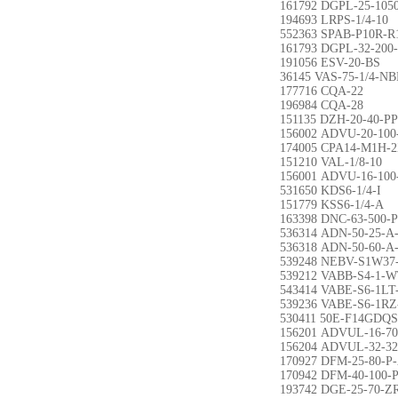
161792 DGPL-25-105
194693 LRPS-1/4-10
552363 SPAB-P10R-R
161793 DGPL-32-200
191056 ESV-20-BS
36145 VAS-75-1/4-NB
177716 CQA-22
196984 CQA-28
151135 DZH-20-40-P
156002 ADVU-20-100
174005 CPA14-M1H-
151210 VAL-1/8-10
156001 ADVU-16-100
531650 KDS6-1/4-I
151779 KSS6-1/4-A
163398 DNC-63-500-
536314 ADN-50-25-A
536318 ADN-50-60-A
539248 NEBV-S1W37
539212 VABB-S4-1-
543414 VABE-S6-1LT
539236 VABE-S6-1RZ
530411 50E-F14GDQ
156201 ADVUL-16-70
156204 ADVUL-32-32
170927 DFM-25-80-P
170942 DFM-40-100-
193742 DGE-25-70-Z