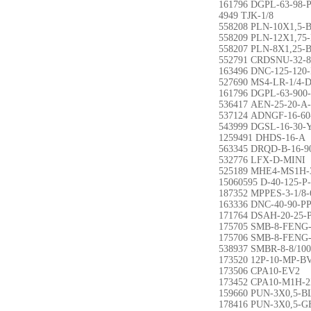
161796 DGPL-63-98-
4949 TJK-1/8
558208 PLN-10X1,5-
558209 PLN-12X1,75
558207 PLN-8X1,25-
552791 CRDSNU-32-8
163496 DNC-125-120
527690 MS4-LR-1/4-
161796 DGPL-63-900
536417 AEN-25-20-A
537124 ADNGF-16-60
543999 DGSL-16-30-
1259491 DHDS-16-A
563345 DRQD-B-16-
532776 LFX-D-MINI
525189 MHE4-MS1H-3
15060595 D-40-125-P
187352 MPPES-3-1/8-
163336 DNC-40-90-P
171764 DSAH-20-25-
175705 SMB-8-FENG-
175706 SMB-8-FENG-
538937 SMBR-8-8/100
173520 12P-10-MP-B
173506 CPA10-EV2
173452 CPA10-M1H-
159660 PUN-3X0,5-B
178416 PUN-3X0,5-G