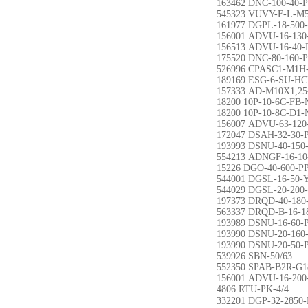
163462 DNC-100-40-
545323 VUVY-F-L-M
161977 DGPL-18-500
156001 ADVU-16-130
156513 ADVU-16-40-
175520 DNC-80-160-P
526996 CPASC1-M1H-
189169 ESG-6-SU-H
157333 AD-M10X1,25
18200 10P-10-6C-FB
18200 10P-10-8C-D1
156007 ADVU-63-120
172047 DSAH-32-30-
193993 DSNU-40-150
554213 ADNGF-16-10
15226 DGO-40-600-P
544001 DGSL-16-50-
544029 DGSL-20-200
197373 DRQD-40-18
563337 DRQD-B-16-
193989 DSNU-16-60-
193990 DSNU-20-160
193990 DSNU-20-50-
539926 SBN-50/63
552350 SPAB-B2R-G1
156001 ADVU-16-200
4806 RTU-PK-4/4
332201 DGP-32-28