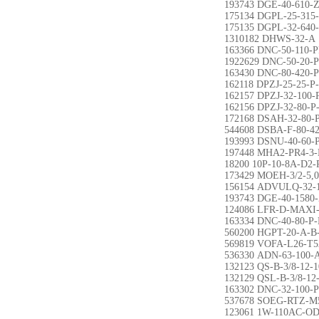
193743 DGE-40-610-
175134 DGPL-25-315
175135 DGPL-32-640
1310182 DHWS-32-A
163366 DNC-50-110-
1922629 DNC-50-20-
163430 DNC-80-420-
162118 DPZJ-25-25-P
162157 DPZJ-32-100-
162156 DPZJ-32-80-P
172168 DSAH-32-80-
544608 DSBA-F-80-4
193993 DSNU-40-60-
197448 MHA2-PR4-3
18200 10P-10-8A-D
173429 MOEH-3/2-5,0
156154 ADVULQ-32-1
193743 DGE-40-1580
124086 LFR-D-MAXI
163334 DNC-40-80-P-
560200 HGPT-20-A-B
569819 VOFA-L26-T
536330 ADN-63-100-
132123 QS-B-3/8-12-1
132129 QSL-B-3/8-12
163302 DNC-32-100-
537678 SOEG-RTZ-M
123061 1W-110AC-O