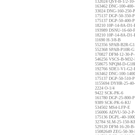
132024 QSY-B-1/2-10
163462 DNC-100-400-
33024 DNG-160-250-
175137 DGP-50-350-
175137 DGP-50-400-
18210 10P-14-8A-D1
193989 DSNU-16-60-
18210 10P-14-8A-D1
11690 H-3/8-B
552356 SPAB-B2R-G1
552368 SPAB-P10R-G
170827 DFM-12-30-P
546256 VSCS-B-M32
558675 NPQM-D-G18
192766 SDE1-V1-G2-
163462 DNC-100-140
175137 DGP-50-510-
1155694 DYHR-25-40
2224 O-1/4
9422 SCK-PK-6
161780 DGP-25-800-
9389 SCK-PK-6-KU
534502 MS4-LFP-E
156006 ADVU-50-2-P
175136 DGPL-40-100
32784 SLM-25-150-K
529120 DFM-16-20-B
15082649 ZEG-50-30