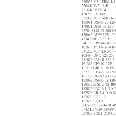
529555 MS4-FRM-1/4
7564 KDVF-16-B
7216 KSV-PK-4
178230 SMB-8E
535988 NVF3-MOH-5/
193991 DSNU-25-125
170871 DFM-50-25-P
32784 SLM-25-300-K
156043 ADVU-25-190
43349 MD -5/3E-D-1 
546190 CPV14-GE-DI
18261 CPV14-GE-FB-
541222 MS4-LRB-1/4
163494 DNC-125-200
541676 PAN-R-8X1,5-
161368 CPV10-RZP
151191 GRLZ-1/8-PK-
532779 LFX-1/8-D-M
161780 DGP-25-3000
193992 DSNU-32-120
15055635 SLG-12-400
185825 FRC-3/4-D-M
162596 LR-3/4-D-O-
177692 CQL-15
177688 CQT-15
30655 DSRL-16-180-
8742 DSN-20-140-PP
537020 SDE1-D10-G2