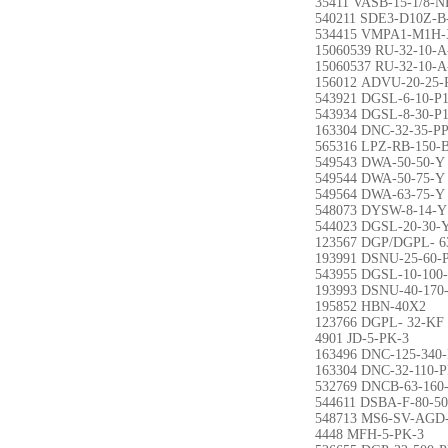
35411 VASB-15-1/8-
540211 SDE3-D10Z-
534415 VMPA1-M1H-
15060539 RU-32-10-A
15060537 RU-32-10-A
156012 ADVU-20-25-
543921 DGSL-6-10-P
543934 DGSL-8-30-P
163304 DNC-32-35-P
565316 LPZ-RB-150-
549543 DWA-50-50-Y
549544 DWA-50-75-Y
549564 DWA-63-75-Y
548073 DYSW-8-14-Y
544023 DGSL-20-30-
123567 DGP/DGPL- 
193991 DSNU-25-60-
543955 DGSL-10-100
193993 DSNU-40-170
195852 HBN-40X2
123766 DGPL- 32-KF
4901 JD-5-PK-3
163496 DNC-125-340
163304 DNC-32-110-
532769 DNCB-63-160
544611 DSBA-F-80-5
548713 MS6-SV-AGD
4448 MFH-5-PK-3