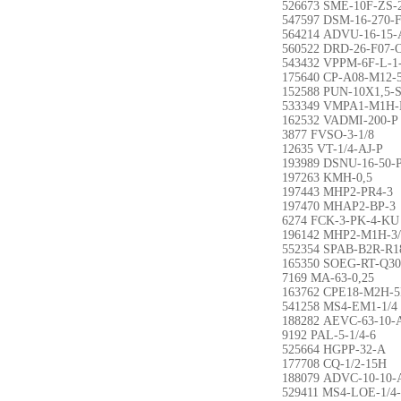
526673 SME-10F-ZS-
547597 DSM-16-270-
564214 ADVU-16-15-
560522 DRD-26-F07-
543432 VPPM-6F-L-1
175640 CP-A08-M12-
152588 PUN-10X1,5-S
533349 VMPA1-M1H-
162532 VADMI-200-P
3877 FVSO-3-1/8
12635 VT-1/4-AJ-P
193989 DSNU-16-50-
197263 KMH-0,5
197443 MHP2-PR4-3
197470 MHAP2-BP-3
6274 FCK-3-PK-4-KU
196142 MHP2-M1H-3
552354 SPAB-B2R-R1
165350 SOEG-RT-Q30
7169 MA-63-0,25
163762 CPE18-M2H-5
541258 MS4-EM1-1/4
188282 AEVC-63-10-
9192 PAL-5-1/4-6
525664 HGPP-32-A
177708 CQ-1/2-15H
188079 ADVC-10-10-
529411 MS4-LOE-1/4