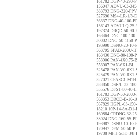
161782 DGP-40-290-
156047 ADVU-63-345
383793 DNG-320-PPV
527690 MS4-LR-1/8-
36337 DNG-40-100-P
156143 ADVULQ-25-
197374 DRQD-50-90
163464 DNC-100-130
30002 DNG-50-1150-
193990 DSNU-20-10-
563795 SFAB-200U-H
163430 DNC-80-108-
553906 PAN-4X0,75-
553907 PAN-6X1-BL
525478 PAN-V0-6X1
525479 PAN-V0-8X1
527021 CPASC1-M1H-
383850 DSR/L-32-180
555576 DFST-80-40-
161783 DGP-50-2000
563353 DRQD-B-16-
567829 HGPL-63-150
18210 10P-14-8A-D1
160884 CRDNG-32-25
33024 DNG-160-55-P
193987 DSNU-10-10-
170947 DFM-50-50-P
19708 MFH-5/3E-3/8-