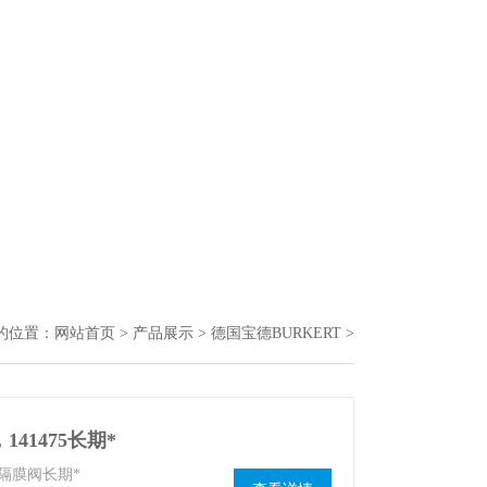
的位置：
网站首页
>
产品展示
>
德国宝德BURKERT
>
41475长期*
制隔膜阀长期*