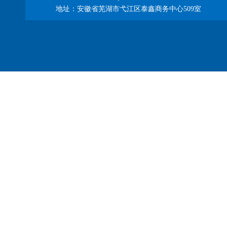
地址：安徽省芜湖市弋江区泰鑫商务中心509室