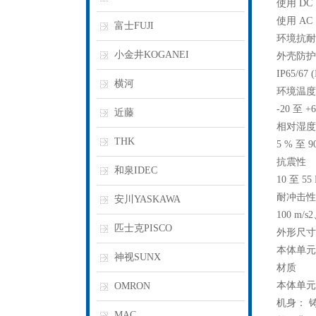
使用 DC
使用 AC 
富士FUJI
环境抗耐
小金井KOGANEI
外壳防护
IP65/67 
横河
环境温度
-20 至 +
近藤
相对湿度
THK
5 % 至 
抗震性
和泉IDEC
10 至 5
耐冲击性
安川YASKAWA
100 m/s
匹士克PISCO
外形尺寸
本体单元尺寸
神视SUNX
材质
本体单元
OMRON
机身： 铸
MAC