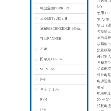
可选择 D
I/O
德国宝德BURKERT
使用 DC
三菱MITSUBISHI
输入/ 
输出（通道
施耐德SCHNEIDER-140系列PLC
控制输出
集电极开路输
邦纳BANNER
模拟输出
ABB
流量模拟输
外部输入
图尔克TURCK
累积复位
短路电流 
SIEMENS
保护电路
P+F
电源逆接
额定
博士-力士乐
电源电压
E+H
20 至 30
消耗电流
IFM