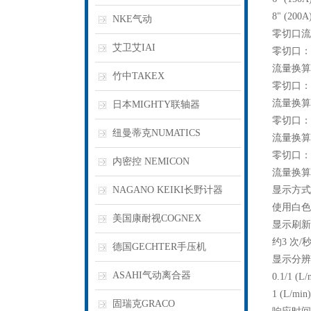
8" (200A
NKE气动
零切口流
艾卫艾IAI
零切口： 0
流量换算值：
竹中TAKEX
零切口： 0
流量换算值：
日本MIGHTY联轴器
零切口： 0
纽曼蒂克NUMATICS
流量换算值：
零切口： 0
内密控 NEMICON
流量换算值：
NAGANO KEIKI长野计器
显示方式
使用白色
美国康耐视COGNEX
显示刷新
约3 次/
德国GECHTER手压机
显示分辨
ASAHI气动离合器
0.1/1 (L/
1 (L/min)
固瑞克GRACO