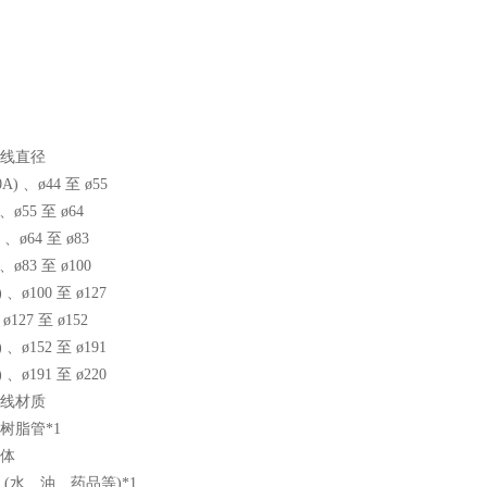
线直径
40A) 、ø44 至 ø55
 、ø55 至 ø64
6) 、ø64 至 ø83
 、ø83 至 ø100
) 、ø100 至 ø127
、ø127 至 ø152
) 、ø152 至 ø191
) 、ø191 至 ø220
线材质
树脂管*1
体
 (水、油、药品等)*1