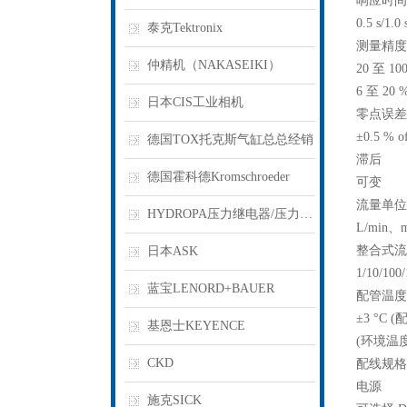
响应时间
0.5 s/1.0
泰克Tektronix
测量精度
仲精机（NAKASEIKI）
20 至 100
6 至 20 %
日本CIS工业相机
零点误差
±0.5 % o
德国TOX托克斯气缸总总经销
滞后
德国霍科德Kromschroeder
可变
流量单位
HYDROPA压力继电器/压力开关
L/min、m
整合式流
日本ASK
1/10/100
蓝宝LENORD+BAUER
配管温度
±3 °C (
基恩士KEYENCE
(环境温度 
CKD
配线规格
电源
施克SICK