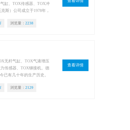
查看详情
动气缸、TOX传感器、TOX冲
托克斯）公司成立于1978年，
市
浏览量：
2238
OX无杆气缸、TOX气液增压
查看详情
压力传感器、TOX铆接机。德
到至今已有几十年的生产历史。
市
浏览量：
2129