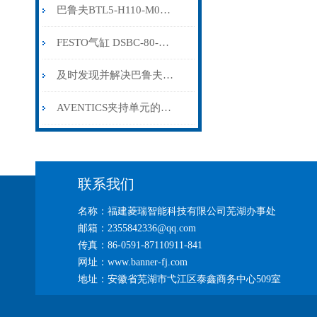
巴鲁夫BTL5-H110-M0300-HC-SA410-S94
FESTO气缸 DSBC-80-70-PPVA-N3 2126598
及时发现并解决巴鲁夫BALLUFF传感器故障才能确保自动化系统的可靠性
AVENTICS夹持单元的常见故障相应解决方法
联系我们
名称：福建菱瑞智能科技有限公司芜湖办事处
邮箱：2355842336@qq.com
传真：86-0591-87110911-841
网址：www.banner-fj.com
地址：安徽省芜湖市弋江区泰鑫商务中心509室