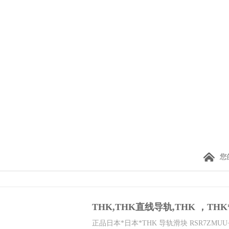
您
THK,THK直线导轨,THK ，THK*
正品日本*日本*THK 导轨滑块 RSR7ZMUU