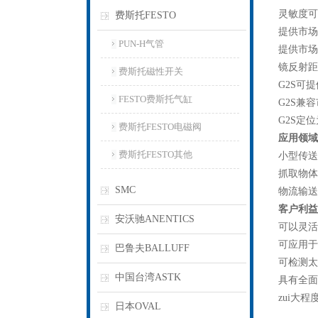
灵敏度可
费斯托FESTO
提供市场
PUN-H气管
提供市场
镜反射距
费斯托磁性开关
G2S可
FESTO费斯托气缸
G2S兼
G2S定
费斯托FESTO电磁阀
应用领域
费斯托FESTO其他
小型传送
抓取物体
SMC
物流输送
客户利益
安沃驰ANENTICS
可以灵活
可应用于
巴鲁夫BALLUFF
可检测太
中国台湾ASTK
具有全面
zui大
日本OVAL