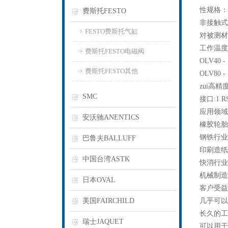
性规格：
费斯托FESTO
非接触式
FESTO费斯托气缸
对被测材
工作温度范
费斯托FESTO电磁阀
OLV40 -
费斯托FESTO其他
OLV80 -
zui高精度
SMC
接口:1 RS48
应用领域
安沃驰ANENTICS
橡胶轮胎
钢铁行业
巴鲁夫BALLUFF
印刷造纸
中国台湾ASTK
快消行业
机械制造
日本OVAL
客户受益
美国FAIRCHILD
几乎可以
长久的工
瑞士JAQUET
可以用于