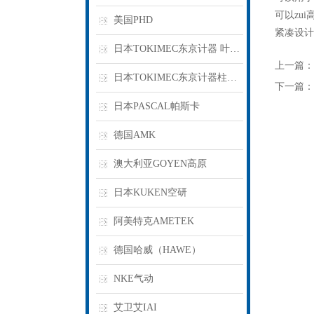
可以zui
美国PHD
紧凑设计 ,
日本TOKIMEC东京计器 叶片泵
上一篇：
日本TOKIMEC东京计器柱塞泵
下一篇：
日本PASCAL帕斯卡
德国AMK
澳大利亚GOYEN高原
日本KUKEN空研
阿美特克AMETEK
德国哈威（HAWE）
NKE气动
艾卫艾IAI