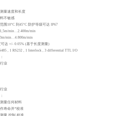
测量速度和长度
料不敏感
围10°C 到45°C 防护等级可达 IP67
 1,5m/min…2.400m/min
 3m/min…4.800m/min
可达 +/- 0.05% (基于长度测量)
5 , 1 RS232 , 1 Interlock , 3 differential TTL I/O
：
行业
行业
：
测量任何材料
作寿命并*校准
测量,控制,校准