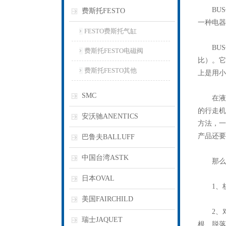
BU
费斯托FESTO
一种电器
FESTO费斯托气缸
BUS传
费斯托FESTO电磁阀
比）。它
费斯托FESTO其他
上是用小
SMC
在液压
的行走机
安沃驰ANENTICS
方法，一
产品还要
巴鲁夫BALLUFF
中国台湾ASTK
那么在
日本OVAL
1、核
美国FAIRCHILD
2、对
瑞士JAQUET
根、脱落