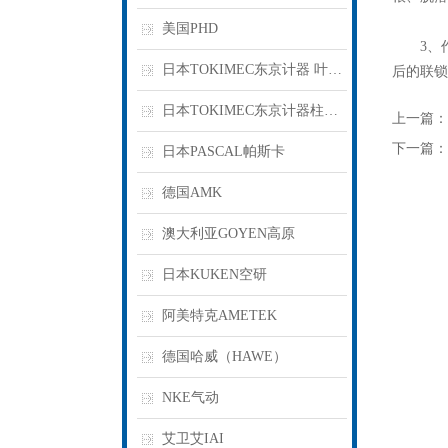
美国PHD
3、作
日本TOKIMEC东京计器 叶片泵
后的联锁
日本TOKIMEC东京计器柱塞泵
上一篇：
下一篇：
日本PASCAL帕斯卡
德国AMK
澳大利亚GOYEN高原
日本KUKEN空研
阿美特克AMETEK
德国哈威（HAWE）
NKE气动
艾卫艾IAI