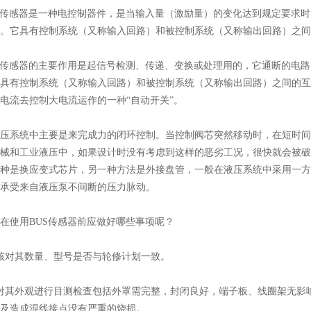
S传感器
是一种电控制器件，是当输入量（激励量）的变化达到规定要求时
。它具有控制系统（又称输入回路）和被控制系统（又称输出回路）之间
感器的主要作用是起信号检测、传递、变换或处理用的，它通断的电路电
具有控制系统（又称输入回路）和被控制系统（又称输出回路）之间的互
电流去控制大电流运作的一种“自动开关”。
系统中主要是来完成力的闭环控制。当控制阀芯突然移动时，在短时间
械和工业液压中，如果设计时没有考虑到这样的恶劣工况，很快就会被破
种是换应变式芯片，另一种方法是外接盘管，一般在液压系统中采用一方
承受来自液压泵不间断的压力脉动。
使用BUS传感器前应做好哪些事项呢？
对其数量、型号是否与轮修计划一致。
其外观进行目测检查包括外罩需完整，封闭良好，端子板、线圈架无影响
及造成混线接点没有严重的烧损。