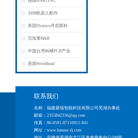
德国HARTING
ABB机器人配件
美国Dynisco丹尼斯科
贝加莱B&R
中国台湾科嶠PCB产业
美国Woodhead
联系我们
名称：福建菱瑞智能科技有限公司芜湖办事处
邮箱：2355842336@qq.com
传真：86-0591-87110911-841
网址：www.banner-fj.com
地址：安徽省芜湖市弋江区泰鑫商务中心509室